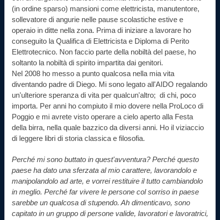
(in ordine sparso) mansioni come elettricista, manutentore,
sollevatore di angurie nelle pause scolastiche estive e
operaio in ditte nella zona. Prima di iniziare a lavorare ho
conseguito la Qualifica di Elettricista e Diploma di Perito
Elettrotecnico. Non faccio parte della nobiltà del paese, ho
soltanto la nobiltà di spirito impartita dai genitori.
Nel 2008 ho messo a punto qualcosa nella mia vita
diventando padre di Diego. Mi sono legato all'AIDO regalando
un'ulteriore speranza di vita per qualcun'altro; di chi, poco
importa. Per anni ho compiuto il mio dovere nella ProLoco di
Poggio e mi avrete visto operare a cielo aperto alla Festa
della birra, nella quale bazzico da diversi anni. Ho il viziaccio
di leggere libri di storia classica e filosofia.
Perché mi sono buttato in quest'avventura? Perché questo
paese ha dato una sferzata al mio carattere, lavorandolo e
manipolandolo ad arte, e vorrei restituire il tutto cambiandolo
in meglio. Perché far vivere le persone col sorriso in paese
sarebbe un qualcosa di stupendo. Ah dimenticavo, sono
capitato in un gruppo di persone valide, lavoratori e lavoratrici,